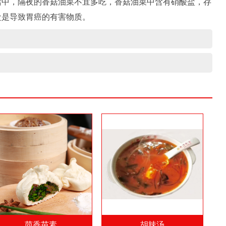
活中，隔夜的香菇油菜不宜多吃，香菇油菜中含有硝酸盐，存
盐是导致胃癌的有害物质。
茴香苗素
胡辣汤