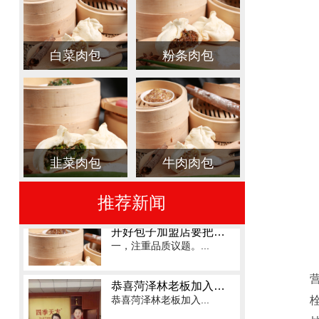
触目惊心！餐饮加盟...
为什么做餐饮一定选择早餐路线
白菜肉包
粉条肉包
早餐品牌有很多，而...
恭喜聊城吴老板一家普兼檄加入四季天方
祝贺聊城阳谷新增-...
天方包子加盟：如何加盟包子店铺？
韭菜肉包
牛肉肉包
如何加盟包子店...
推荐新闻
开好包子加盟店要把握的8点秘诀
一，注重品质议题。...
恭喜菏泽林老板加入四季天方包子
恭喜菏泽林老板加入...
天方包子加盟告知你，餐饮加盟的套路