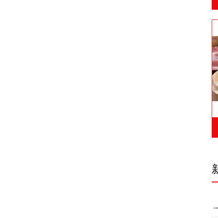
恭喜聊城吴老板一家普兼檄加入四季天方
祝贺聊城阳谷新增-...