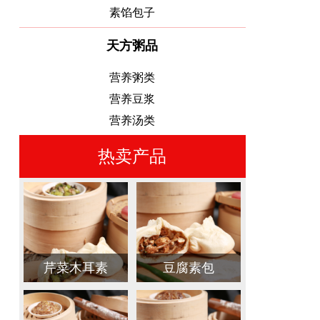
素馅包子
天方粥品
营养粥类
营养豆浆
营养汤类
热卖产品
恭喜毕老板一家加入四季天方大家庭
芹菜木耳素
豆腐素包
祝贺山东曲阜市场新...
触目惊心！餐饮加盟诈骗高发，济南天方包子才是小白保命之选