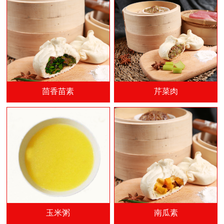
茴香苗素
芹菜肉
玉米粥
南瓜素