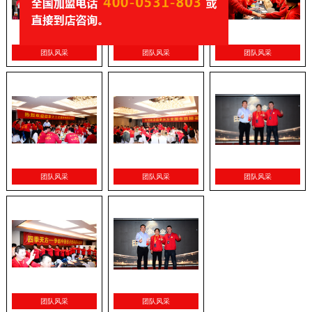
团队风采
团队风采
团队风采
团队风采
团队风采
团队风采
团队风采
团队风采